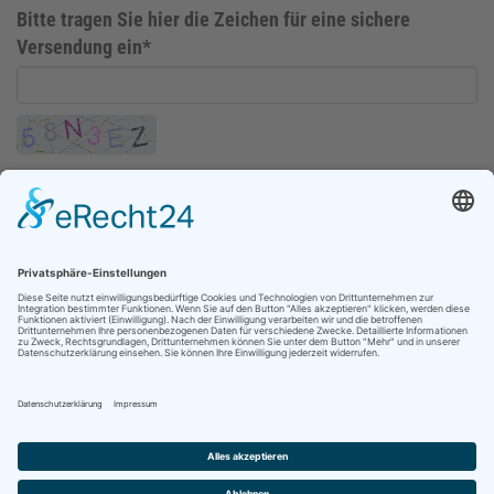
Bitte tragen Sie hier die Zeichen für eine sichere
Versendung ein*
Abschicken
HEPP-SCHWAMBORN GmbH & Co.KG
Bunsenstraße 20-22 · 41238 Mönchengladbach
Telefon: 02166 / 2608-0 · Telefax: 02166 / 2941
KONTAKT
ANFAHRT