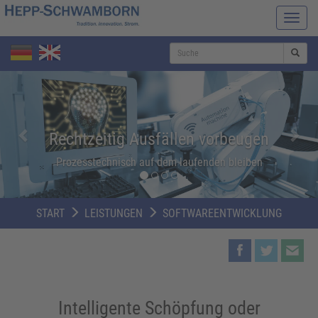
Navi
ein-/
S
Zurück
Weit
START
LEISTUNGEN
SOFTWAREENTWICKLUNG
Intelligente Schöpfung oder