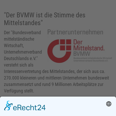
"Der BVMW ist die Stimme des
Mittelstandes"
Der "Bundesverband
mittelständische
Wirtschaft,
Unternehmerverband
Deutschlands e.V."
versteht sich als
Interessenvertretung des Mittelstandes, der sich aus ca.
270.000 kleineren und mittleren Unternehmen bundesweit
zusammensetzt und rund 9 Millionen Arbeitsplätze zur
Verfügung stellt.
Als inhabergeführtes, mittelständisches Unternehmen der
Elektrotechnik mit ca. 180 Mitarbeitern freut sich Hepp-