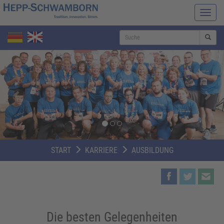
Navi
ein-/
S
Zurück
Weit
START
KARRIERE
AUSBILDUNG
Die besten Gelegenheiten